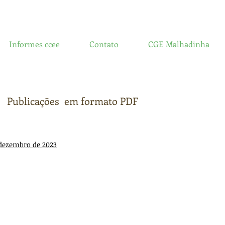
Geradora Eólico Bons Ventos da Serra I
Informes ccee
Contato
CGE Malhadinha
Publicações
em formato PDF
 dezembro de 2023